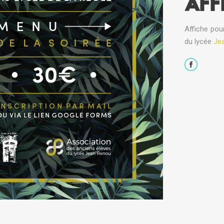
AFF
Affiche pou
du lycée
Je